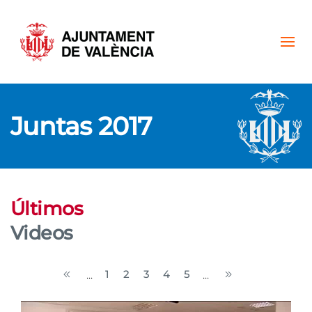
Skip to main content
Juntas 2017
Últimos
Videos
1
2
3
4
5
...
...