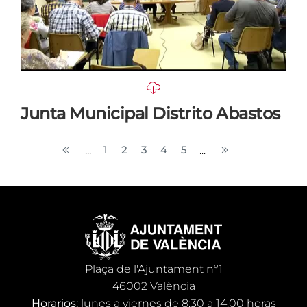
Junta Municipal Distrito Abastos
1
2
3
4
5
...
...
Plaça de l'Ajuntament nº1
46002 València
Horarios:
lunes a viernes de 8:30 a 14:00 horas