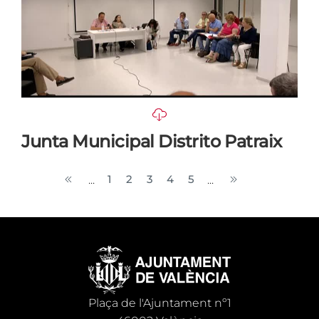
Junta Municipal Distrito Patraix
1
2
3
4
5
...
...
Plaça de l'Ajuntament nº1