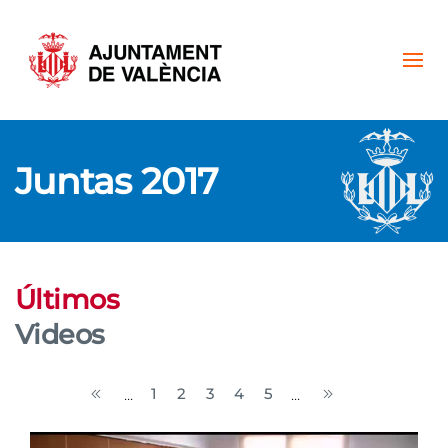
Skip to main content
Juntas 2017
Últimos
Videos
1
2
3
4
5
...
...