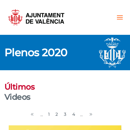
Skip to main content
Plenos 2020
Últimos
Videos
1
2
3
4
...
...