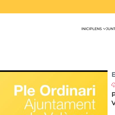
INICI
PLENS
JUN
E
P
V