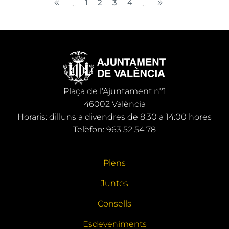
1
2
3
4
...
...
Plaça de l'Ajuntament nº1
46002 València
Horaris: dilluns a divendres de 8:30 a 14:00 hores
Telèfon: 963 52 54 78
Plens
Juntes
Consells
Esdeveniments