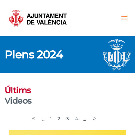
Skip to main content
Plens 2024
Últims
Videos
1
2
3
4
...
...