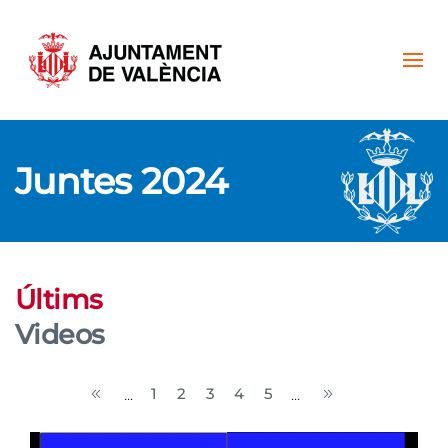
Skip to main content
Juntes 2024
Últims
Videos
1
2
3
4
5
...
...