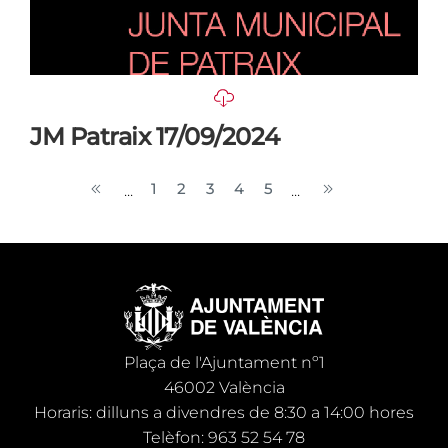
JM Patraix 17/09/2024
1
2
3
4
5
...
...
Plaça de l'Ajuntament nº1
46002 València
Horaris: dilluns a divendres de 8:30 a 14:00 hores
Telèfon: 963 52 54 78